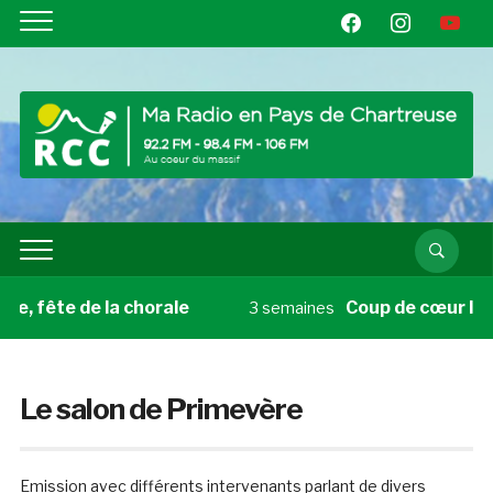
facebook
instagram
youtube
te de la chorale
Coup de cœur livre du v
3 semaines
Le salon de Primevère
Emission avec différents intervenants parlant de divers