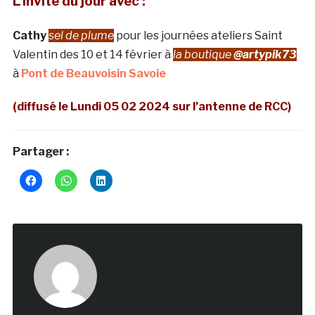
L’invité du jour avec :
Cathy
sel de plume
pour les journées ateliers Saint
Valentin
des 10 et 14 février à
la boutique
@artypik73
à
Pont de Beauvoisin Savoie
(diffusé le Lundi 05 02 2024 sur l’antenne de RCC)
Partager :