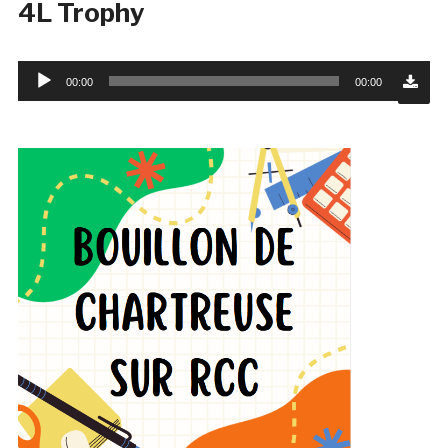
4L Trophy
Lecteur
00:00
00:00
audio