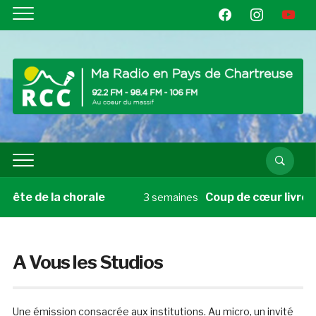
facebook
instagram
youtube
e la chorale
Coup de cœur livre du vendr
3 semaines
A Vous les Studios
Une émission consacrée aux institutions. Au micro, un invité