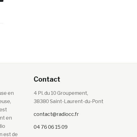
Contact
use en
4 Pl. du 10 Groupement,
euse,
38380 Saint-Laurent-du-Pont
’est
contact@radiocc.fr
ont en
dio
04 76 06 15 09
n est de