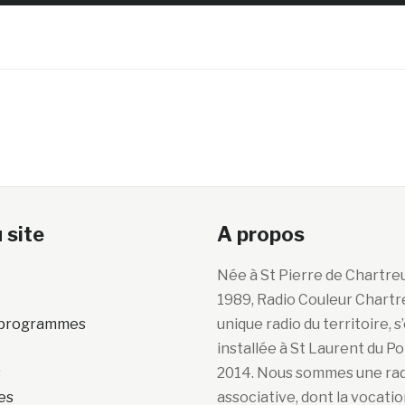
 site
A propos
Née à St Pierre de Chartre
1989, Radio Couleur Chartr
s programmes
unique radio du territoire, s
installée à St Laurent du P
s
2014. Nous sommes une ra
es
associative, dont la vocatio