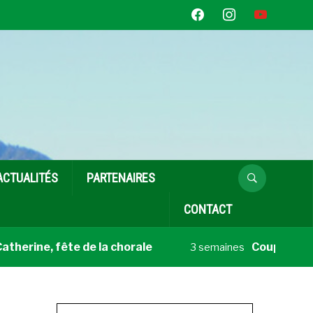
facebook
instagram
youtube
ACTUALITÉS
PARTENAIRES
CONTACT
rine, fête de la chorale
Coup de cœur li
3 semaines