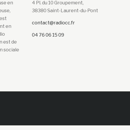
use en
4 Pl. du 10 Groupement,
euse,
38380 Saint-Laurent-du-Pont
’est
contact@radiocc.fr
ont en
dio
04 76 06 15 09
n est de
n sociale