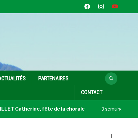
facebook
instagram
youtube
ACTUALITÉS
PARTENAIRES
CONTACT
T Catherine, fête de la chorale
Coup de
3 semaines