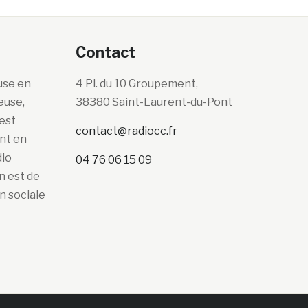
Contact
use en
4 Pl. du 10 Groupement,
euse,
38380 Saint-Laurent-du-Pont
’est
contact@radiocc.fr
ont en
dio
04 76 06 15 09
n est de
n sociale