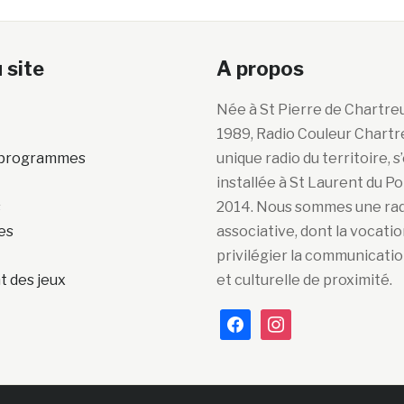
 site
A propos
Née à St Pierre de Chartre
1989, Radio Couleur Chartr
s programmes
unique radio du territoire, s
installée à St Laurent du P
s
2014. Nous sommes une ra
es
associative, dont la vocatio
privilégier la communicatio
 des jeux
et culturelle de proximité.
facebook
instagram