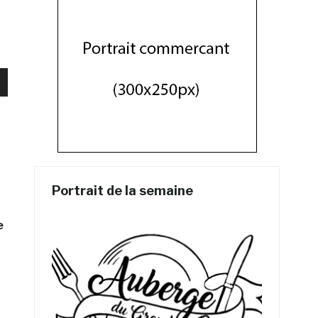
as
ter
Portrait de la semaine
er
e
.