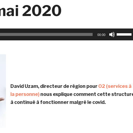
mai 2020
Utilisez
00:00
les
flèches
haut/b
pour
augmen
ou
David Uzam, directeur de région pour
O2 (services à
diminu
la personne)
nous explique comment cette structur
le
à continué à fonctionner malgré le covid.
volume