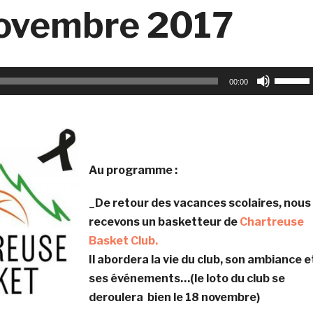
Novembre 2017
Utilisez
00:00
les
flèches
haut/b
pour
Au programme :
augmen
ou
_De retour des vacances scolaires, nous
diminu
recevons un basketteur de
Chartreuse
le
Basket Club.
volume
Il abordera la vie du club, son ambiance e
ses événements…(le loto du club se
deroulera bien le 18 novembre)