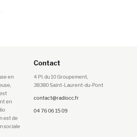
Contact
use en
4 Pl. du 10 Groupement,
euse,
38380 Saint-Laurent-du-Pont
’est
contact@radiocc.fr
ont en
dio
04 76 06 15 09
n est de
n sociale