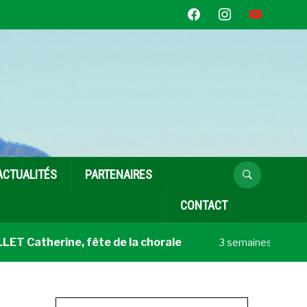
facebook
instagram
youtube
ACTUALITÉS
PARTENAIRES
CONTACT
 Catherine, fête de la chorale
Coup de 
3 semaines