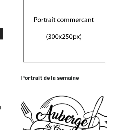
as
ter
Portrait de la semaine
er
.
t