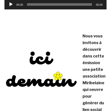
Lecteur
00:00
00:00
audio
Nous vous
invitons à
découvrir
dans cette
émission
une petite
association
Miribelaine
qui oeuvre
pour
générer du
lien social