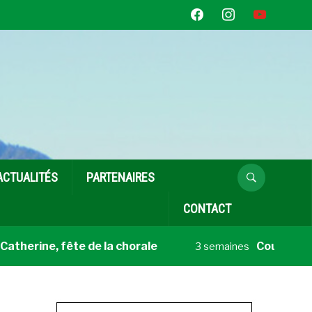
facebook
instagram
youtube
ACTUALITÉS
PARTENAIRES
CONTACT
erine, fête de la chorale
Coup de cœur 
3 semaines