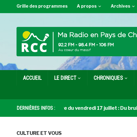
Grille des programmes
A propos
Archives
ACCUEIL
LE DIRECT
CHRONIQUES
Coup de cœur livre du vendredi 17 juillet : Du bruit 
DERNIÈRES INFOS :
CULTURE ET VOUS