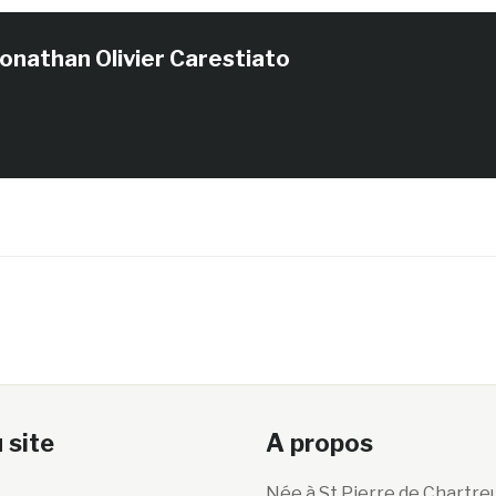
Jonathan Olivier Carestiato
 site
A propos
Née à St Pierre de Chartre