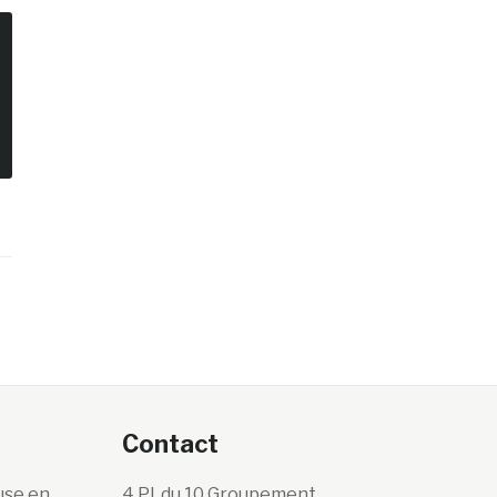
Contact
use en
4 Pl. du 10 Groupement,