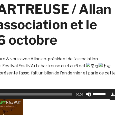
ARTREUSE / Allan
association et le
 6 octobre
re & vous avec Allan co-président de l’association
 Festival Festiv’Art chartreuse du 4 au 6 oct.
présente l’asso, fait un bilan de l’an dernier et parle de cett
Utilisez
00:00
les
flèches
haut/bas