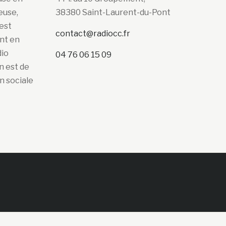
euse,
38380 Saint-Laurent-du-Pont
’est
contact@radiocc.fr
ont en
dio
04 76 06 15 09
n est de
n sociale