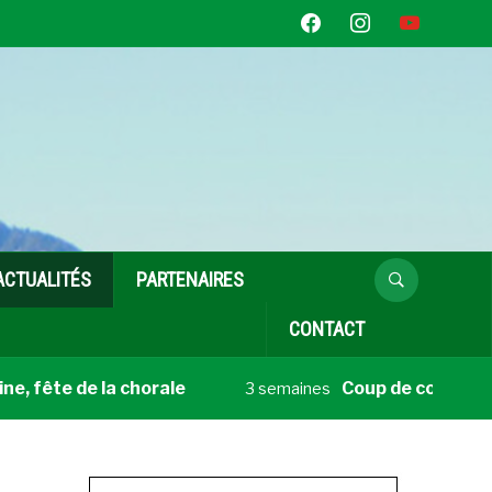
facebook
instagram
youtube
ACTUALITÉS
PARTENAIRES
CONTACT
fête de la chorale
Coup de cœur livre du
3 semaines