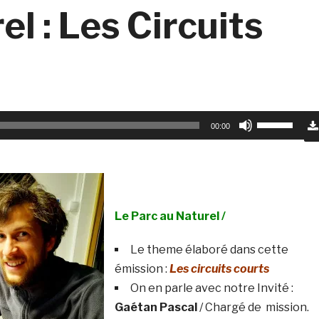
l : Les Circuits
Utilisez
00:00
les
flèches
haut/bas
pour
Le Parc au Naturel /
augmenter
ou
Le theme élaboré dans cette
diminuer
émission :
Les circuits courts
le
On en parle avec notre Invité :
volume.
Gaétan Pascal
/ Chargé de mission.