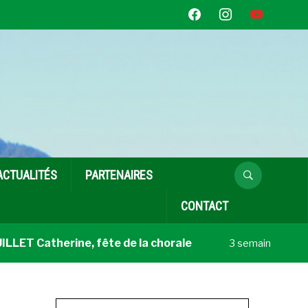
facebook
instagram
youtube
ACTUALITÉS
PARTENAIRES
CONTACT
T Catherine, fête de la chorale
Coup de
3 semaines