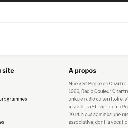
 site
A propos
Née à St Pierre de Chartre
1989, Radio Couleur Chartr
s programmes
unique radio du territoire, s
installée à St Laurent du P
s
2014. Nous sommes une ra
es
associative, dont la vocatio