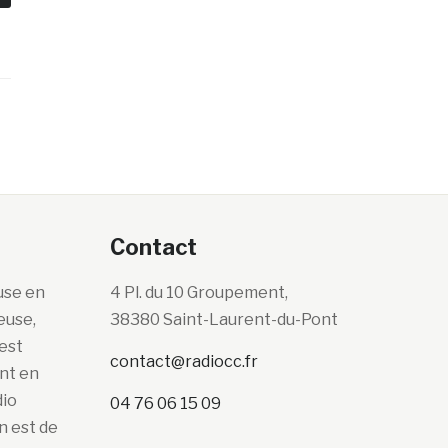
Contact
use en
4 Pl. du 10 Groupement,
euse,
38380 Saint-Laurent-du-Pont
’est
contact@radiocc.fr
ont en
dio
04 76 06 15 09
n est de