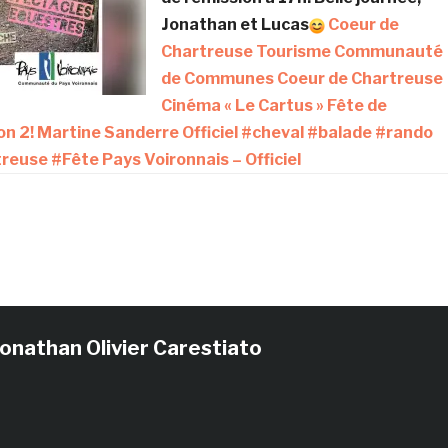
Jonathan et Lucas
Coeur de
Chartreuse Tourisme
Communauté
de Communes Coeur de Chartreuse
Cinéma « Le Cartus »
Fête de
on 2!
Martine Sanderre Officiel
#cheval
#balade
#rando
treuse
#Fête
Pays Voironnais – Officiel
Jonathan Olivier Carestiato