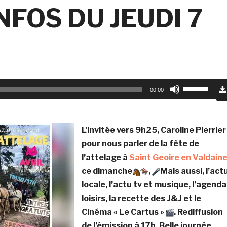
FOS DU JEUDI 7
Utilisez
00:00
les
flèches
haut/bas
L’invitée vers 9h25, Caroline Pierrier
pour
pour nous parler de la fête de
augmenter
l’attelage à
Saint Geoire en Valdain
ou
ce dimanche
,
Mais aussi, l’act
diminuer
locale, l’actu tv et musique, l’agenda
le
loisirs, la recette des J&J et le
volume.
Cinéma « Le Cartus »
. Rediffusion
de l’émission à 17h. Belle journée,