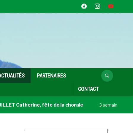
facebook
instagram
youtube
ACTUALITÉS
PARTENAIRES
CONTACT
T Catherine, fête de la chorale
Coup de
3 semaines