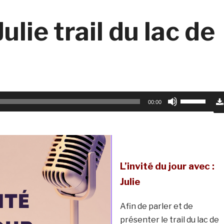
Julie trail du lac de
Utilisez
00:00
les
flèches
haut/bas
pour
L’invité du jour avec :
augmenter
ou
Julie
diminuer
Afin de parler et de
le
présenter le trail du lac de
volume.