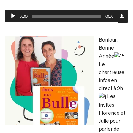
Lecteur
00:00
00:00
audio
Bonjour,
Bonne
Année
Le
chartreuse
infos en
direct à 9h
Les
invités
Florence et
Julie pour
parler de